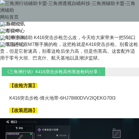
当前位置：
首页
>>
新闻中心
《三角洲行动辅助》K416突击步枪高伤害改枪码分享
网站首页
《三角洲行动辅助》K416突击步枪高伤害改枪码分享
2025-09-26
新闻资讯
浏览 (248）
帮助中心
三角洲行动辅助
订单查询
K416突击步枪怎么改，今天给大家带来一把556口
径而且还能跟M7掰手腕的枪，这把枪就是K416突击步枪。别看这枪
客服中心
贵，但是它射速高，别看这枪后坐力高，但是伤害高。这套配件适
用于零号大坝、巴克什、航天基地以及潮汐监狱。
《三角洲行动》K416突击步枪高伤害改枪码分享：
【改枪方案】
K416突击步枪-烽火地带-6HJ78I80DVV2IQEKG70I3
【改装思路】